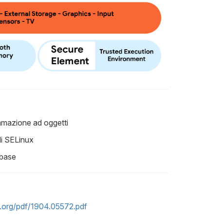
mmazione ad oggetti
di SELinux
 base
iv.org/pdf/1904.05572.pdf