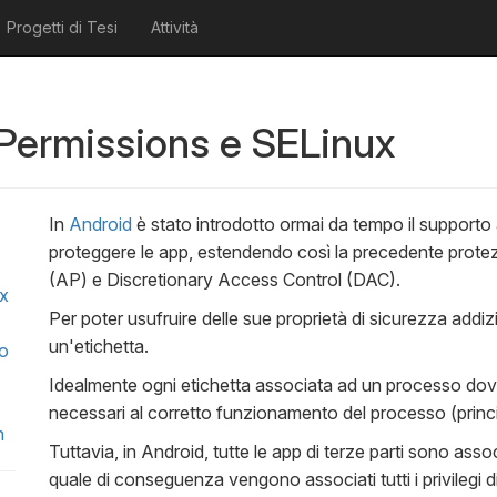
Progetti di Tesi
Attività
Permissions e SELinux
In
Android
è stato introdotto ormai da tempo il suppor
proteggere le app, estendendo così la precedente prot
(AP) e Discretionary Access Control (DAC).
ux
Per poter usufruire delle sue proprietà di sicurezza addiz
un'etichetta.
po
Idealmente ogni etichetta associata ad un processo dov
necessari al corretto funzionamento del processo (princip
n
Tuttavia, in Android, tutte le app di terze parti sono ass
quale di conseguenza vengono associati tutti i privilegi 